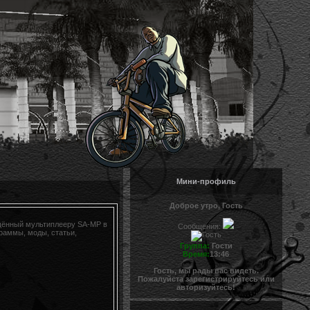
Мини-профиль
Доброе утро, Гость
ящённый мультиплееру SA-MP в
Сообщения:
раммы, моды, статьи,
Группа:
Гости
Время:
13:46
Гость, мы рады вас видеть.
Пожалуйста зарегистрируйтесь или
авторизуйтесь!