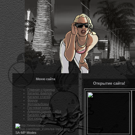
Меню сайта
Открытие сайта!
Главная страница
Каталог файлов
Каталог статей
Форум
Фотоальбомы
Гостевая книга
Администрация сайта
Каталог сайтов
Все сюда!!!
SA-MP Modes