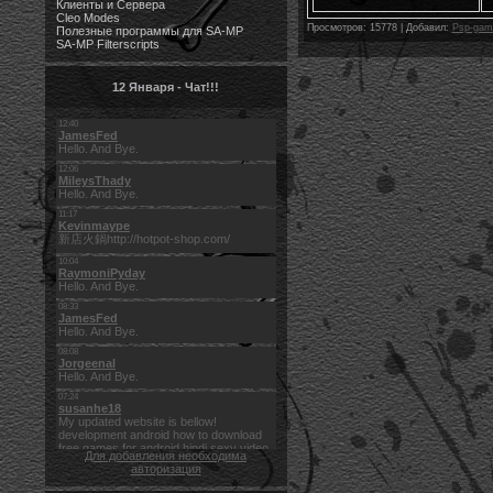
Клиенты и Сервера
Cleo Modes
Просмотров: 15778 | Добавил:
Psp-gam
Полезные программы для SA-MP
SA-MP Filterscripts
12 Января - Чат!!!
Для добавления необходима
авторизация