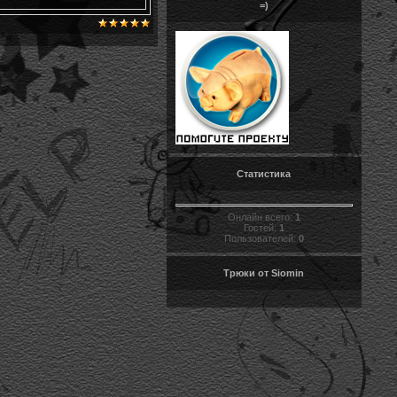
=)
Статистика
Онлайн всего:
1
Гостей:
1
Пользователей:
0
Трюки от Siomin