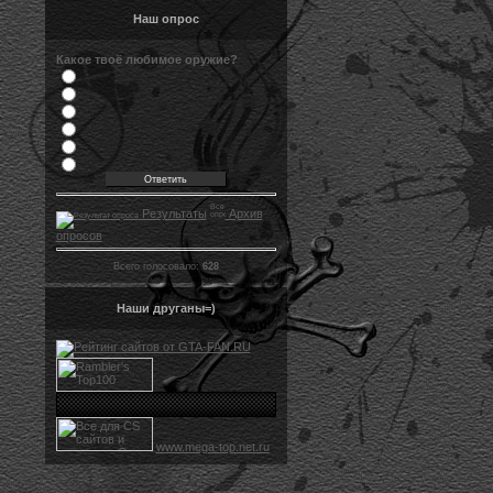
Наш опрос
Какое твоё любимое оружие?
Результаты
Архив
опросов
Всего голосовало:
628
Наши друганы=)
www.mega-top.net.ru