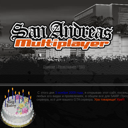
Главная
|
Регистрация
|
RSS
С этого дня
3 ноября 2009 года
, я открываю этот сайт, посв
любых его видах и проявлениях, в общем всё для SAMP. Прог
сервера, всё для вашего GTA сервера.
Ура товарищи!
Ура!!!